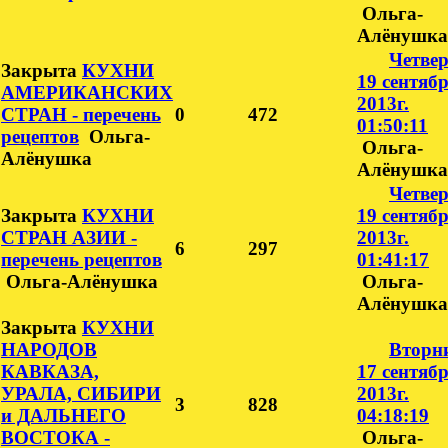
Ольга-
Алёнушка
Четвер
Закрыта
КУХНИ
19 сентябр
АМЕРИКАНСКИХ
2013г.
СТРАН - перечень
0
472
01:50:11
рецептов
Ольга-
Ольга-
Алёнушка
Алёнушка
Четвер
Закрыта
КУХНИ
19 сентябр
СТРАН АЗИИ -
2013г.
6
297
перечень рецептов
01:41:17
Ольга-Алёнушка
Ольга-
Алёнушка
Закрыта
КУХНИ
НАРОДОВ
Вторн
КАВКАЗА,
17 сентябр
УРАЛА, СИБИРИ
2013г.
3
828
и ДАЛЬНЕГО
04:18:19
ВОСТОКА -
Ольга-