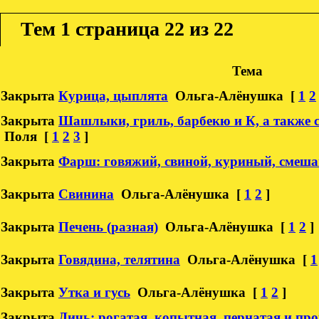
Тем
1 страница 22 из 22
Тема
Закрыта
Курица, цыплята
Ольга-Алёнушка
[
1
2
Закрыта
Шашлыки, гриль, барбекю и К, а также 
Поля
[
1
2
3
]
Закрыта
Фарш: говяжий, свиной, куриный, смеш
Закрыта
Свинина
Ольга-Алёнушка
[
1
2
]
Закрыта
Печень (разная)
Ольга-Алёнушка
[
1
2
]
Закрыта
Говядина, телятина
Ольга-Алёнушка
[
1
Закрыта
Утка и гусь
Ольга-Алёнушка
[
1
2
]
Закрыта
Дичь: рогатая, копытная, пернатая и пр