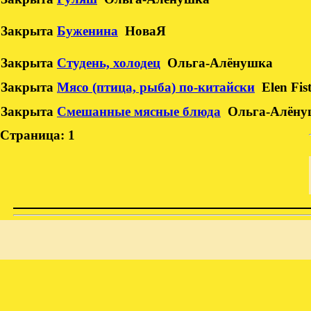
Закрыта
Буженина
НоваЯ
Закрыта
Студень, холодец
Ольга-Алёнушка
Закрыта
Мясо (птица, рыба) по-китайски
Elen Fis
Закрыта
Смешанные мясные блюда
Ольга-Алёну
Страница:
1