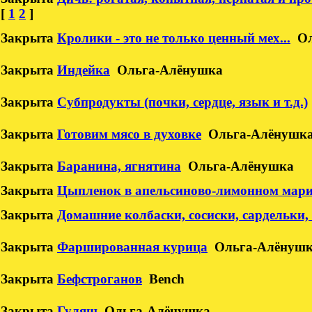
[
1
2
]
Закрыта
Кролики - это не только ценный мех...
О
Закрыта
Индейка
Ольга-Алёнушка
Закрыта
Субпродукты (почки, сердце, язык и т.д.)
Закрыта
Готовим мясо в духовке
Ольга-Алёнушк
Закрыта
Баранина, ягнятина
Ольга-Алёнушка
Закрыта
Цыпленок в апельсиново-лимонном мар
Закрыта
Домашние колбаски, сосиски, сардельки,
Закрыта
Фаршированная курица
Ольга-Алёнуш
Закрыта
Бефстроганов
Bench
Закрыта
Гуляш
Ольга-Алёнушка