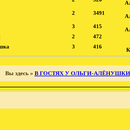
А
2
3491
А
3
415
А
t
2
472
шка
3
416
К
Вы здесь
»
В ГОСТЯХ У ОЛЬГИ-АЛЁНУШК