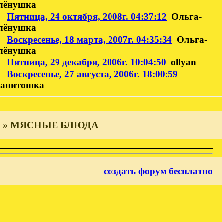
лёнушка
Пятница, 24 октября, 2008г. 04:37:12
Ольга-
лёнушка
Воскресенье, 18 марта, 2007г. 04:35:34
Ольга-
лёнушка
Пятница, 29 декабря, 2006г. 10:04:50
ollyan
Воскресенье, 27 августа, 2006г. 18:00:59
апитошка
И
»
МЯСНЫЕ БЛЮДА
создать форум бесплатно