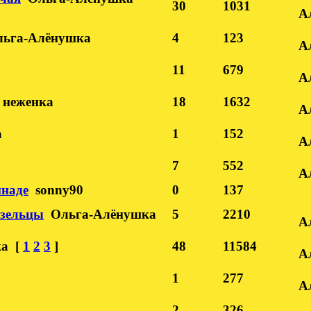
30
1031
А
льга-Алёнушка
4
123
А
11
679
А
неженка
18
1632
А
а
1
152
А
7
552
А
инаде
sonny90
0
137
 зельцы
Ольга-Алёнушка
5
2210
А
ка
[
1
2
3
]
48
11584
А
1
277
А
2
326