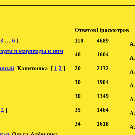
Ответов
Просмотров
3
…
6
]
110
4689
А
соусы и маринады к ним
40
1604
А
анный
Капитошка
[
1
2
]
20
2132
А
30
1904
А
30
1349
А
2
]
35
1464
А
34
1618
А
очая
Ольга-Алёнушка