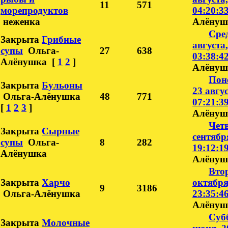
11
571
морепродуктов
04:20:3
неженка
Алёнуш
Сред
Закрыта
Грибные
августа,
супы
Ольга-
27
638
03:38:4
Алёнушка
[
1
2
]
Алёнуш
Пон
Закрыта
Бульоны
23 авгус
Ольга-Алёнушка
48
771
07:21:3
[
1
2
3
]
Алёнуш
Четв
Закрыта
Сырные
сентября
супы
Ольга-
8
282
19:12:1
Алёнушка
Алёнуш
Вто
Закрыта
Харчо
октября
9
3186
Ольга-Алёнушка
23:35:4
Алёнуш
Субб
Закрыта
Молочные