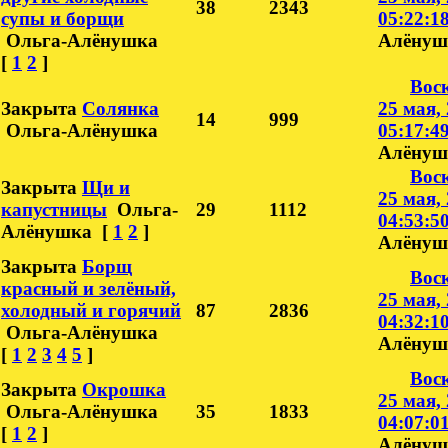
38
2343
супы и борщи
05:22:1
Ольга-Алёнушка
Алёнуш
[
1
2
]
Воск
Закрыта
Солянка
25 мая, 
14
999
Ольга-Алёнушка
05:17:4
Алёнуш
Воск
Закрыта
Щи и
25 мая, 
капустницы
Ольга-
29
1112
04:53:5
Алёнушка
[
1
2
]
Алёнуш
Закрыта
Борщ
Воск
красный и зелёный,
25 мая, 
холодный и горячий
87
2836
04:32:1
Ольга-Алёнушка
Алёнуш
[
1
2
3
4
5
]
Воск
Закрыта
Окрошка
25 мая, 
Ольга-Алёнушка
35
1833
04:07:0
[
1
2
]
Алёнуш