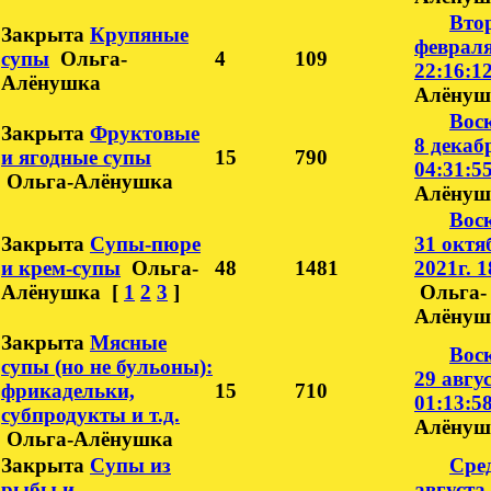
Вто
Закрыта
Крупяные
февраля
супы
Ольга-
4
109
22:16:1
Алёнушка
Алёнуш
Воск
Закрыта
Фруктовые
8 декабр
и ягодные супы
15
790
04:31:5
Ольга-Алёнушка
Алёнуш
Воск
Закрыта
Супы-пюре
31 октя
и крем-супы
Ольга-
48
1481
2021г. 1
Алёнушка
[
1
2
3
]
Ольга-
Алёнуш
Закрыта
Мясные
Воск
супы (но не бульоны):
29 авгус
фрикадельки,
15
710
01:13:5
субпродукты и т.д.
Алёнуш
Ольга-Алёнушка
Закрыта
Супы из
Сред
рыбы и
августа,