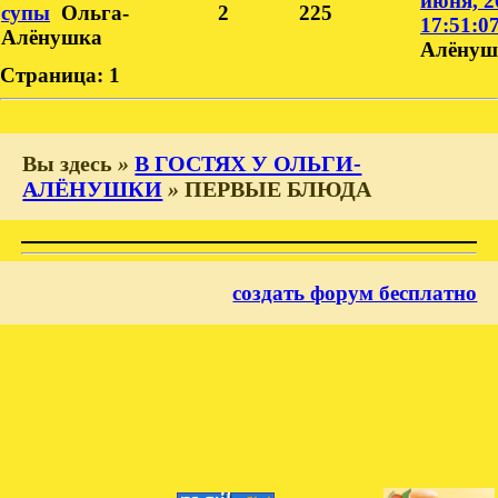
июня, 2
супы
Ольга-
2
225
17:51:0
Алёнушка
Алёнуш
Страница:
1
Вы здесь
»
В ГОСТЯХ У ОЛЬГИ-
АЛЁНУШКИ
»
ПЕРВЫЕ БЛЮДА
создать форум бесплатно