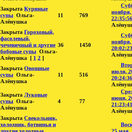
Субб
Закрыта
Куриные
ноября,
супы
Ольга-
11
769
22:35:5
Алёнушка
Алёнуш
Закрыта
Гороховый,
Субб
фасолевый,
ноября,
чечевичный и другие
36
1450
20:02:2
бобовые супы
Ольга-
Алёнуш
Алёнушка
[
1
2
]
Вто
Закрыта
Овощные
июля, 2
супы
Ольга-
11
516
20:24:3
Алёнушка
Алёнуш
Сред
Закрыта
Луковые
июня, 2
супы
Ольга-
4
77
21:23:4
Алёнушка
Алёнуш
Закрыта
Свекольник,
холодник, ботвинья и
Воск
другие холодные
25 мая, 