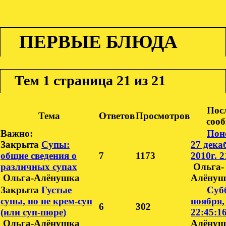
ПЕРВЫЕ БЛЮДА
Тем
1 страница 21 из 21
Пос
Тема
Ответов
Просмотров
соо
Важно:
Пон
Закрыта
Супы:
27 дека
общие сведения о
7
1173
2010г. 2
различных супах
Ольга-
Ольга-Алёнушка
Алёнуш
Закрыта
Густые
Субб
супы, но не крем-суп
ноября,
6
302
(или суп-пюре)
22:45:1
Ольга-Алёнушка
Алёнуш