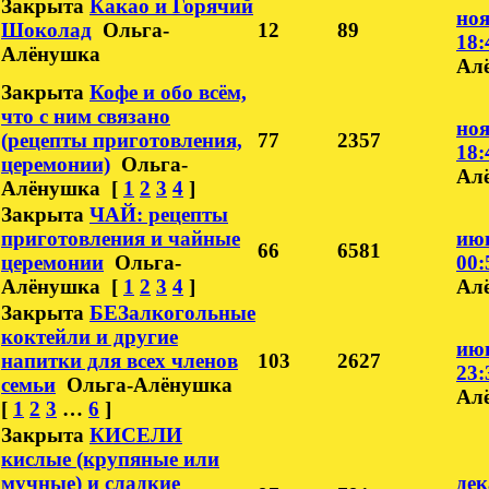
Закрыта
Какао и Горячий
ноя
Шоколад
Ольга-
12
89
18:
Алёнушка
Ал
Закрыта
Кофе и обо всём,
что с ним связано
ноя
(рецепты приготовления,
77
2357
18:
церемонии)
Ольга-
Ал
Алёнушка
[
1
2
3
4
]
Закрыта
ЧАЙ: рецепты
приготовления и чайные
июн
66
6581
церемонии
Ольга-
00:
Алёнушка
[
1
2
3
4
]
Ал
Закрыта
БЕЗалкогольные
коктейли и другие
июн
напитки для всех членов
103
2627
23:
семьи
Ольга-Алёнушка
Ал
[
1
2
3
…
6
]
Закрыта
КИСЕЛИ
кислые (крупяные или
мучные) и сладкие
дек