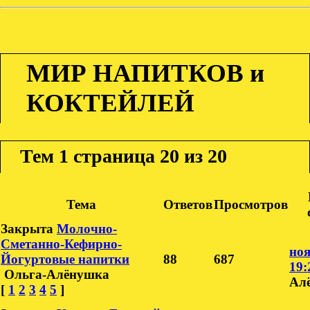
МИР НАПИТКОВ и
КОКТЕЙЛЕЙ
Тем
1 страница 20 из 20
Тема
Ответов
Просмотров
Закрыта
Молочно-
Сметанно-Кефирно-
ноя
Йогуртовые напитки
88
687
19:
Ольга-Алёнушка
Ал
[
1
2
3
4
5
]