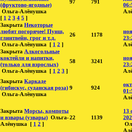
97
791
(фруктово-ягодные)
06:
Ольга-Алёнушка
Ал
[
1
2
3
4
5
]
Закрыта
Некоторые
любят погорячее! Пунш,
ноя
26
1178
глинтвейн, грог и т.д.
23:
Ольга-Алёнушка
[
1
2
]
Ал
Закрыта
Алкогольные
коктейли и напитки,
ноя
58
3241
(только для взрослых)
23:
Ольга-Алёнушка
[
1
2
3
]
Ал
Закрыта
Каркаде
окт
(гибискус, суданская роза)
9
924
01:
Ольга-Алёнушка
Ал
Закрыта
Морсы, компоты
13 
и взвары (узвары)
Ольга-
22
1139
202
Алёнушка
[
1
2
]
Ол
Ал