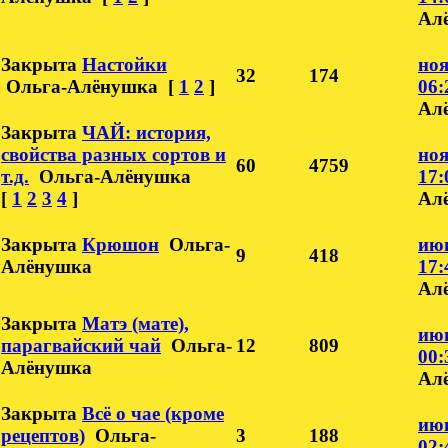
Ал
Закрыта
Настойки
ноя
32
174
Ольга-Алёнушка
[
1
2
]
06:
Ал
Закрыта
ЧАЙ: история,
свойства разных сортов и
ноя
60
4759
т.д.
Ольга-Алёнушка
17:
[
1
2
3
4
]
Ал
Закрыта
Крюшон
Ольга-
июн
9
418
Алёнушка
17:
Ал
Закрыта
Матэ (мате),
июн
парагвайский чай
Ольга-
12
809
00:
Алёнушка
Ал
Закрыта
Всё о чае (кроме
июн
рецептов)
Ольга-
3
188
02: