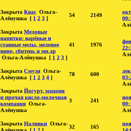
Закрыта
Квас
Ольга-
окт
54
2149
Алёнушка
[
1
2
3
]
00:
Ал
Закрыта
Медовые
напитки: варёные и
фев
ставные меды, медовое
41
1976
22:
вино, сбитень и мн.др
Ал
Ольга-Алёнушка
[
1
2
3
]
Закрыта
Смузи
Ольга-
дек
78
600
Алёнушка
[
1
2
3
4
]
03:
Ал
Закрыта
Йогурт, мацони
и прочая кисло-молочная
ноя
3
241
компания
Ольга-
00:
Алёнушка
Ал
Закрыта
Наливки
Ольга-
ноя
32
165
Алёнушка
[
1
2
]
14: