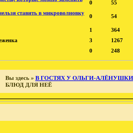
0
55
нельзя ставить в микроволновку
0
54
1
364
еженка
3
1267
0
248
Вы здесь
»
В ГОСТЯХ У ОЛЬГИ-АЛЁНУШК
БЛЮД ДЛЯ НЕЁ