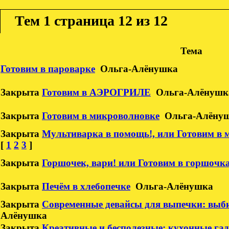
Тем
1 страница 12 из 12
Тема
Готовим в пароварке
Ольга-Алёнушка
Закрыта
Готовим в АЭРОГРИЛЕ
Ольга-Алёнушк
Закрыта
Готовим в микроволновке
Ольга-Алёну
Закрыта
Мультиварка в помощь!, или Готовим в 
[
1
2
3
]
Закрыта
Горшочек, вари! или Готовим в горшочк
Закрыта
Печём в хлебопечке
Ольга-Алёнушка
Закрыта
Современные девайсы для выпечки: выби
Алёнушка
Закрыта
Креативные и бесполезные: кухонные га