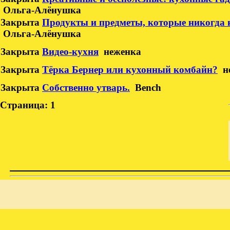
Ольга-Алёнушка
Закрыта
Продукты и предметы, которые никогда 
Ольга-Алёнушка
Закрыта
Видео-кухня
неженка
Закрыта
Тёрка Бернер или кухонный комбайн?
н
Закрыта
Собственно утварь.
Bench
Страница:
1