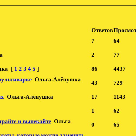
Ответов
Просмо
7
64
а
2
77
шка
[
1
2
3
4
5
]
86
4437
мультиварке
Ольга-Алёнушка
43
729
ах
Ольга-Алёнушка
17
1143
1
62
райте и выпекайте
Ольга-
0
65
джеты, которые можно заменить