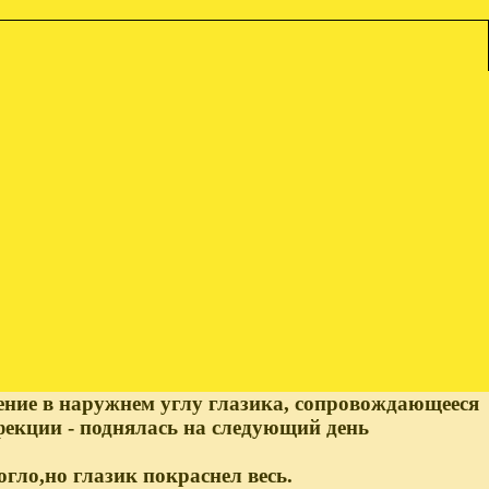
нение в наружнем углу глазика, сопровождающееся
фекции - поднялась на следующий день
гло,но глазик покраснел весь.