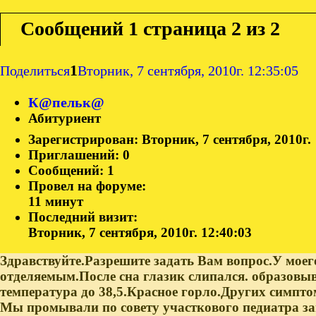
Сообщений
1 страница 2 из 2
1
Поделиться
Вторник, 7 сентября, 2010г. 12:35:05
К@пельк@
Абитуриент
Зарегистрирован
: Вторник, 7 сентября, 2010г.
Приглашений:
0
Сообщений:
1
Провел на форуме:
11 минут
Последний визит:
Вторник, 7 сентября, 2010г. 12:40:03
Здравствуйте.Разрешите задать Вам вопрос.У моег
отделяемым.После сна глазик слипался. образовы
температура до 38,5.Красное горло.Других симпто
Мы промывали по совету участкового педиатра за