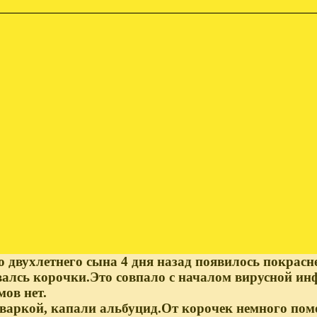
о двухлетнего сына 4 дня назад появилось покрас
валсь корочки.Это совпало с началом вирусной ин
мов нет.
варкой, капали альбуцид.От корочек немного помо