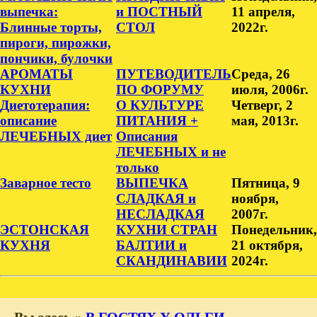
выпечка:
и ПОСТНЫЙ
11 апреля,
Блинные торты,
СТОЛ
2022г.
пироги, пирожки,
пончики, булочки
АРОМАТЫ
ПУТЕВОДИТЕЛЬ
Среда, 26
КУХНИ
ПО ФОРУМУ
июля, 2006г.
Диетотерапия:
О КУЛЬТУРЕ
Четверг, 2
описание
ПИТАНИЯ +
мая, 2013г.
ЛЕЧЕБНЫХ диет
Описания
ЛЕЧЕБНЫХ и не
только
Заварное тесто
ВЫПЕЧКА
Пятница, 9
СЛАДКАЯ и
ноября,
НЕСЛАДКАЯ
2007г.
ЭСТОНСКАЯ
КУХНИ СТРАН
Понедельник,
КУХНЯ
БАЛТИИ и
21 октября,
СКАНДИНАВИИ
2024г.
Вы здесь
»
В ГОСТЯХ У ОЛЬГИ-