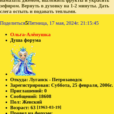
намазать джемом, выложить фрукты и украсить
зефиром. Вернуть в духовку на 1-2 минуты. Дать
слега остыть и подавать теплыми.
5
Поделиться
Пятница, 17 мая, 2024г. 21:15:45
Ольга-Алёнушка
Душа форума
Откуда:
Луганск - Петрозаводск
Зарегистрирован
: Суббота, 25 февраля, 2006г.
Приглашений:
0
Сообщений:
18608
Пол:
Женский
Возраст:
63
[1963-03-19]
Провел на форуме: